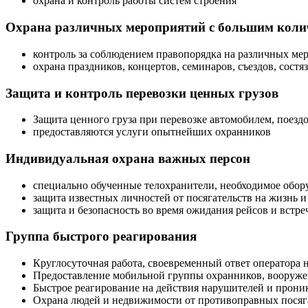
охрана и контроль работы систем строения
Охрана различных мероприятий с большим коли
контроль за соблюдением правопорядка на различных ме
охрана праздников, концертов, семинаров, съездов, состя
Защита и контроль перевозки ценных грузов
Защита ценного груза при перевозке автомобилем, поездо
предоставляются услуги опытнейших охранников
Индивидуальная охрана важных персон
специально обученные телохранители, необходимое обор
защита известных личностей от посягательств на жизнь и
защита и безопасность во время ожидания рейсов и встреч
Группа быстрого реагирования
Круглосуточная работа, своевременный ответ оператора н
Предоставление мобильной группы охранников, вооруже
Быстрое реагирование на действия нарушителей и прони
Охрана людей и недвижимости от противоправных посяг